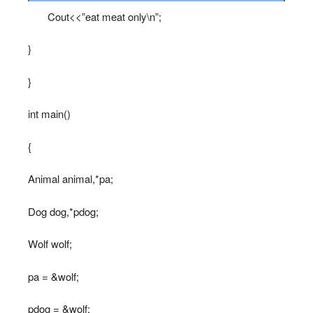
Cout<<”eat meat only\n”;
}
}
int main()
{
Animal animal,*pa;
Dog dog,*pdog;
Wolf wolf;
pa = &wolf;
pdog = &wolf;