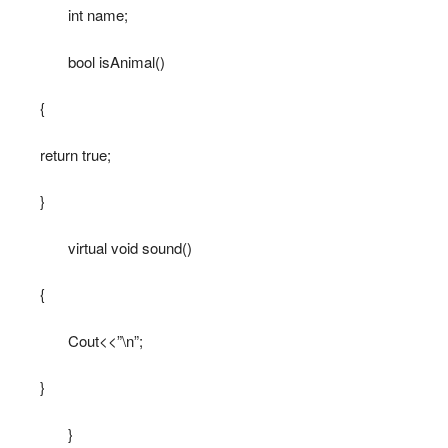
int name;
bool isAnimal()
{
return true;
}
virtual void sound()
{
Cout<<”\n”;
}
}