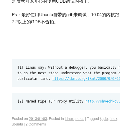
之后就可以开心的使用GDB调试内核了。
Ps：最好使用Ubuntu自带的gdb来调试，10.04的内核跟
7.2以上的GDB不合拍。
[1] Linus say: Without a debugger, you basically have

to go the next step: understand what the program does. N
particular line. 
https://lkml.org/lkml/2000/9/6/65
[2] Named Pipe TCP Proxy Utility
http://shvechkov.tripo
Posted on
2013/01/03
.
Posted in
Linux
,
notes
|
Tagged
kgdb
,
linux
,
ubuntu
|
2 Comments