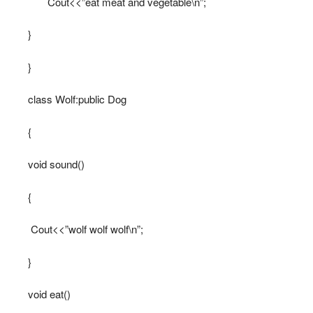
Cout<<”eat meat and vegetable\n”;
}
}
class Wolf:public Dog
{
void sound()
{
Cout<<”wolf wolf wolf\n”;
}
void eat()