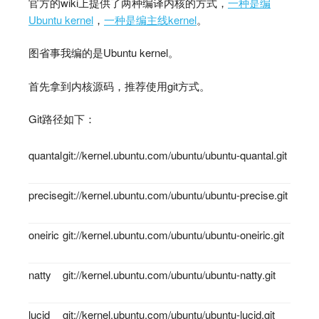
官方的wiki上提供了两种编译内核的方式，
一种是编
Ubuntu kernel
，
一种是编主线kernel
。
图省事我编的是Ubuntu kernel。
首先拿到内核源码，推荐使用git方式。
Git路径如下：
quantal
git://kernel.ubuntu.com/ubuntu/ubuntu-quantal.git
precise
git://kernel.ubuntu.com/ubuntu/ubuntu-precise.git
oneiric
git://kernel.ubuntu.com/ubuntu/ubuntu-oneiric.git
natty
git://kernel.ubuntu.com/ubuntu/ubuntu-natty.git
lucid
git://kernel.ubuntu.com/ubuntu/ubuntu-lucid.git