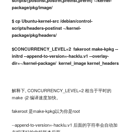
scripts/{postinst,postrm,preinst,prerm} ~/kernel-
package/pkg/image/
$ cp Ubuntu-kernel-src /debian/control-
scripts/headers-postinst ~/kernel-
package/pkg/headers/
$CONCURRENCY_LEVEL=2 fakeroot make-kpkg --
initrd --append-to-version=-hacklu.v1 --overlay-
dir=~/kernel-package/ kernel_image kernel_headers
解释下, CONCURRENCY_LEVEL=2 相当于平时的
make -j2 编译速度加快。
fakeroot 是make-kpkg以为你是root
--append-to-version=-hacklu.v1 后面的字符串会自动加
在编译好的内核版本后面