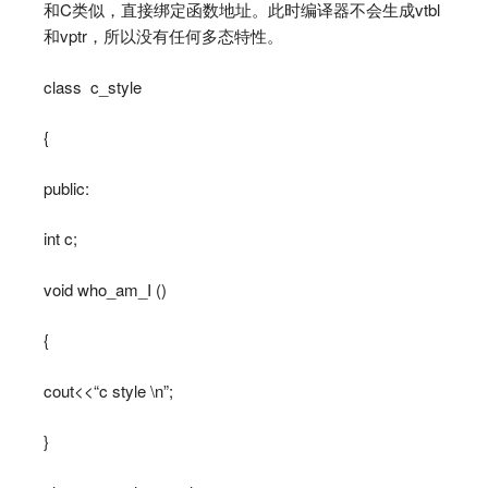
和C类似，直接绑定函数地址。此时编译器不会生成vtbl
和vptr，所以没有任何多态特性。
class c_style
{
public:
int c;
void who_am_I ()
{
cout<<“c style \n”;
}