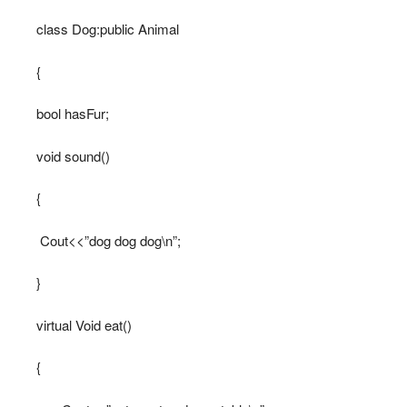
class Dog:public Animal
{
bool hasFur;
void sound()
{
Cout<<”dog dog dog\n”;
}
virtual Void eat()
{