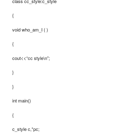
class cc_style:c_style
{
void who_am_I ( )
{
cout<<“cc style\n”;
}
}
int main()
{
c_style c,*pc;