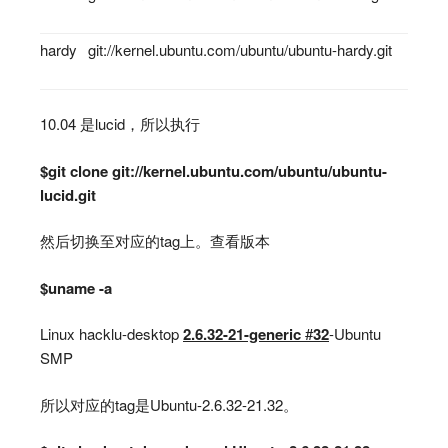
hardy
git://kernel.ubuntu.com/ubuntu/ubuntu-hardy.git
10.04 是lucid，所以执行
$git clone git://kernel.ubuntu.com/ubuntu/ubuntu-
lucid.git
然后切换至对应的tag上。查看版本
$uname -a
Linux hacklu-desktop
2.6.32-21-generic
#
32
-Ubuntu
SMP
所以对应的tag是Ubuntu-2.6.32-21.32。