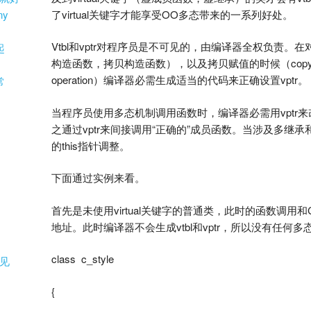
了virtual关键字才能享受OO多态带来的一系列好处。
ny
Vtbl和vptr对程序员是不可见的，由编译器全权负责。
起
构造函数，拷贝构造函数），以及拷贝赋值的时候（copy-ass
operation）编译器必需生成适当的代码来正确设置vptr。
常
当程序员使用多态机制调用函数时，编译器必需用vptr
之通过vptr来间接调用“正确的”成员函数。当涉及多继
的this指针调整。
下面通过实例来看。
首先是未使用virtual关键字的普通类，此时的函数调用
地址。此时编译器不会生成vtbl和vptr，所以没有任何多
class c_style
见
{