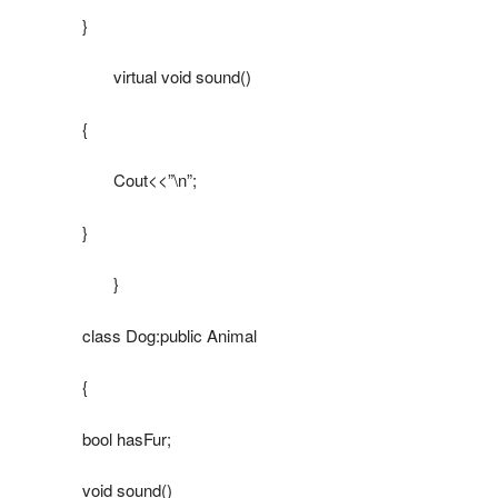
}
virtual void sound()
{
Cout<<”\n”;
}
}
class Dog:public Animal
{
bool hasFur;
void sound()