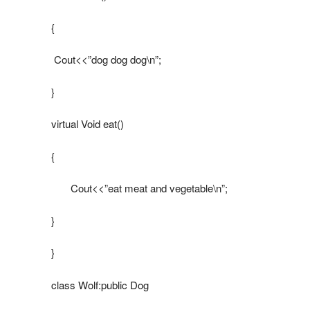
{
Cout<<”dog dog dog\n”;
}
virtual Void eat()
{
Cout<<”eat meat and vegetable\n”;
}
}
class Wolf:public Dog