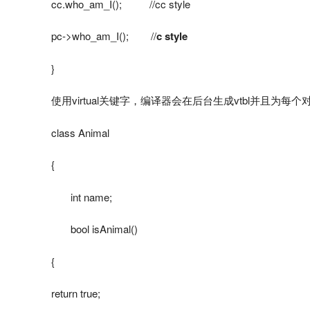
cc.who_am_I(); //cc style
pc->who_am_I(); //
c style
}
使用virtual关键字，编译器会在后台生成vtbl并且为每个对
class Animal
{
int name;
bool isAnimal()
{
return true;