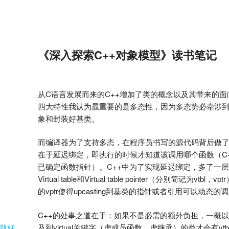
《深入探索C++对象模型》读书笔记
从C语言发展而来的C++增加了类的概念以及其带来的面
四大特性我认为最重要的是多态性，因为多态势必牵涉
象和封装好基类。
而编译器为了支持多态，在程序员书写的源代码背后做
在于延迟绑定，即执行的时候才知道该调用哪个函数（C
已确定函数指针）。C++中为了实现延迟绑定，多了一
Virtual table和Virtual table pointer（分别简记为vt
的vptr使得upcasting到基类的指针或者引用可以动态
C++的处事之道在于：如果不是必需的额外负担，一概
及到virtual关键字（虚成员函数，虚继承）的类才会有v
就好