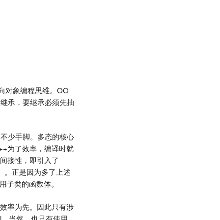
向对象编程思维。OO
到继承，要继承必须先抽
了不少手脚。多态的核心
++为了效率，编译时就
层间接性，即引入了
bl，vptr）。正是因为多了上述
的调用子类的函数体。
以效率为先。因此只有涉
tbl。当然，也只有使用