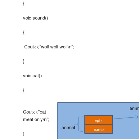
{
void sound()
{
Cout<<”wolf wolf wolf\n”;
}
void eat()
{
Cout<<”eat
meat only\n”;
}