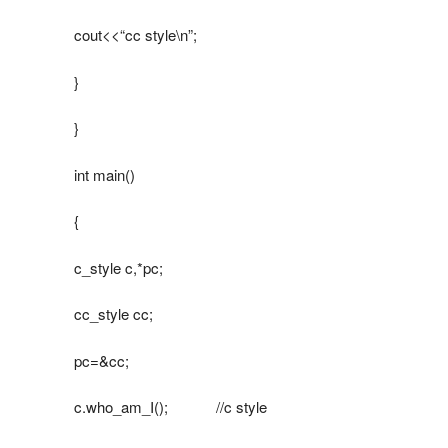
cout<<“cc style\n”;
}
}
int main()
{
c_style c,*pc;
cc_style cc;
pc=&cc;
c.who_am_I(); //c style