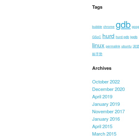
Tags
gdb
bubble
chrome
goog
hurd
GSoC
hurd gdb
kgdb
linux
permalink
ubuntu
浏
标手势
Archives
October 2022
December 2020
April 2019
January 2019
November 2017
January 2016
April 2015
March 2015