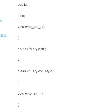
public:
int c;
le
void who_am_I ()
览器
鼠
{
cout<<“c style \n”;
}
class cc_style:c_style
{
void who_am_I ( )
{